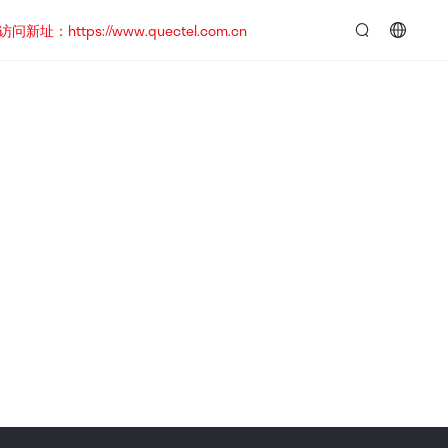
https://www.quectel.com.cn
言：
简
体
中
文