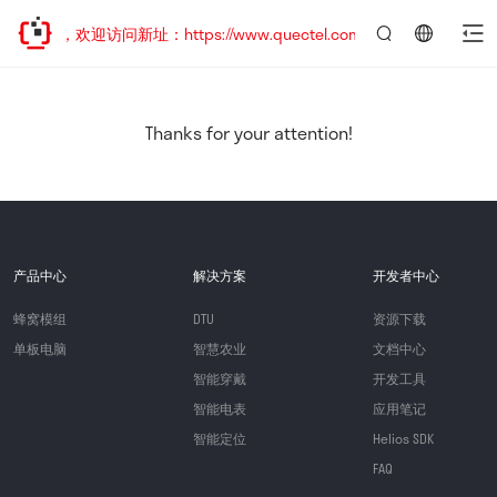
已迁移，欢迎访问新址：https://www.quectel.com.cn
言：
简
体
中
Thanks for your attention!
文
产品中心
解决方案
开发者中心
蜂窝模组
DTU
资源下载
单板电脑
智慧农业
文档中心
智能穿戴
开发工具
智能电表
应用笔记
智能定位
Helios SDK
FAQ