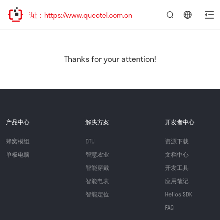
新址：https://www.quectel.com.cn
言：
简
体
中
Thanks for your attention!
文
产品中心
解决方案
开发者中心
蜂窝模组
DTU
资源下载
单板电脑
智慧农业
文档中心
智能穿戴
开发工具
智能电表
应用笔记
智能定位
Helios SDK
FAQ