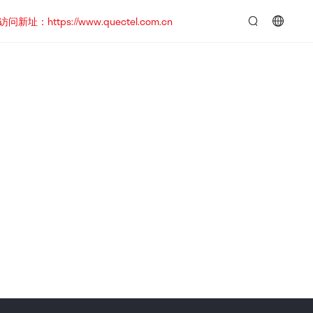
https://www.quectel.com.cn
言：
简
体
中
文