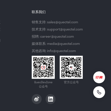
联系我们
议
销售支持: sales@quectel.com
策
技术支持: support@quectel.com
招聘: career@quectel.com
们
媒体联系: media@quectel.com
其他咨询: info@quectel.com
QuecDevZone
官方公众号
公众号