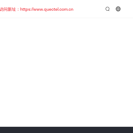
https://www.quectel.com.cn
言：
简
体
中
文