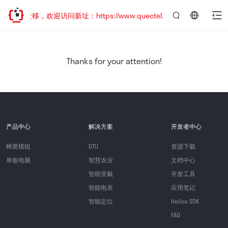
地址已迁移，欢迎访问新址：https://www.quectel.com.cn
言：
简
体
中
Thanks for your attention!
文
产品中心
解决方案
开发者中心
蜂窝模组
DTU
资源下载
单板电脑
智慧农业
文档中心
智能穿戴
开发工具
智能电表
应用笔记
智能定位
Helios SDK
FAQ