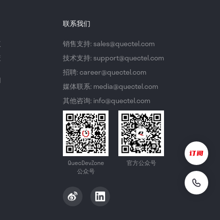
联系我们
议
销售支持: sales@quectel.com
策
技术支持: support@quectel.com
招聘: career@quectel.com
们
媒体联系: media@quectel.com
其他咨询: info@quectel.com
QuecDevZone
官方公众号
公众号