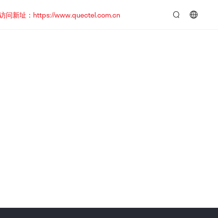
https://www.quectel.com.cn
言：
简
体
中
文