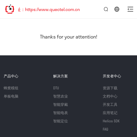
址：https://www.quectel.com.cn
言：
简
体
中
Thanks for your attention!
文
产品中心
解决方案
开发者中心
蜂窝模组
DTU
资源下载
单板电脑
智慧农业
文档中心
智能穿戴
开发工具
智能电表
应用笔记
智能定位
Helios SDK
FAQ