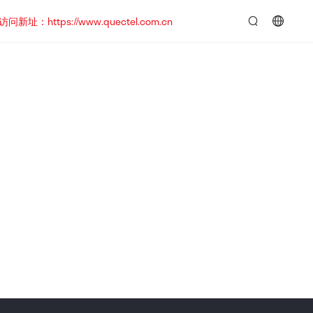
https://www.quectel.com.cn
言：
简
体
中
文