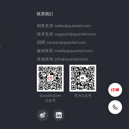
联系我们
议
销售支持: sales@quectel.com
策
技术支持: support@quectel.com
招聘: career@quectel.com
们
媒体联系: media@quectel.com
其他咨询: info@quectel.com
QuecDevZone
官方公众号
公众号