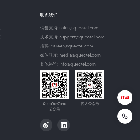
联系我们
议
销售支持: sales@quectel.com
策
技术支持: support@quectel.com
招聘: career@quectel.com
们
媒体联系: media@quectel.com
其他咨询: info@quectel.com
QuecDevZone
官方公众号
公众号