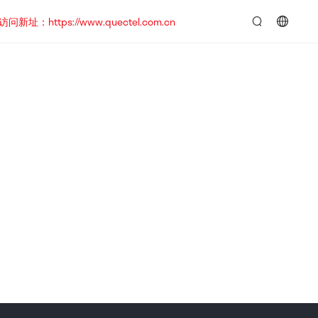
https://www.quectel.com.cn
言：
简
体
中
文