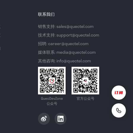
联系我们
议
销售支持: sales@quectel.com
策
技术支持: support@quectel.com
招聘: career@quectel.com
们
媒体联系: media@quectel.com
其他咨询: info@quectel.com
QuecDevZone
官方公众号
公众号