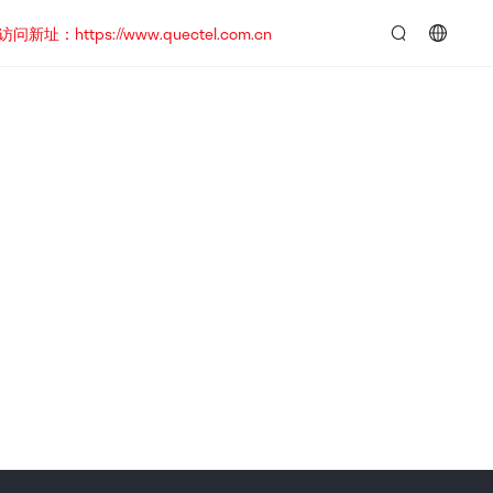
https://www.quectel.com.cn
言：
简
体
中
文