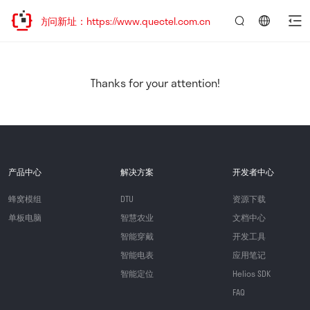
迎访问新址：https://www.quectel.com.cn
言：
简
体
中
Thanks for your attention!
文
产品中心
解决方案
开发者中心
蜂窝模组
DTU
资源下载
单板电脑
智慧农业
文档中心
智能穿戴
开发工具
智能电表
应用笔记
智能定位
Helios SDK
FAQ