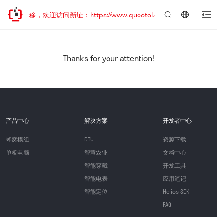
地址已迁移，欢迎访问新址：https://www.quectel.com.cn
言：
简
体
中
Thanks for your attention!
文
产品中心
解决方案
开发者中心
蜂窝模组
DTU
资源下载
单板电脑
智慧农业
文档中心
智能穿戴
开发工具
智能电表
应用笔记
智能定位
Helios SDK
FAQ