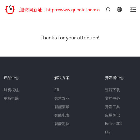
移，欢迎访问新址：https://www.quectel.com.cn
言：
简
体
中
Thanks for your attention!
文
产品中心
解决方案
开发者中心
蜂窝模组
DTU
资源下载
单板电脑
智慧农业
文档中心
智能穿戴
开发工具
智能电表
应用笔记
智能定位
Helios SDK
FAQ