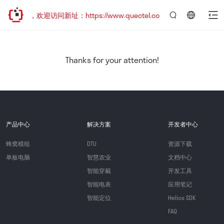
已迁移，欢迎访问新址：https://www.quectel.com.cn
言：
简
体
中
Thanks for your attention!
文
产品中心
解决方案
开发者中心
蜂窝模组
DTU
资源下载
单板电脑
智慧农业
文档中心
智能穿戴
开发工具
智能电表
应用笔记
智能定位
Helios SDK
FAQ