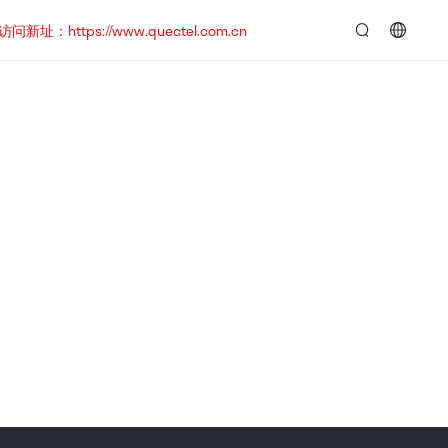
https://www.quectel.com.cn
言：
简
体
中
文