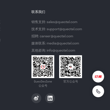
联系我们
议
销售支持: sales@quectel.com
策
技术支持: support@quectel.com
招聘: career@quectel.com
们
媒体联系: media@quectel.com
其他咨询: info@quectel.com
QuecDevZone
官方公众号
公众号