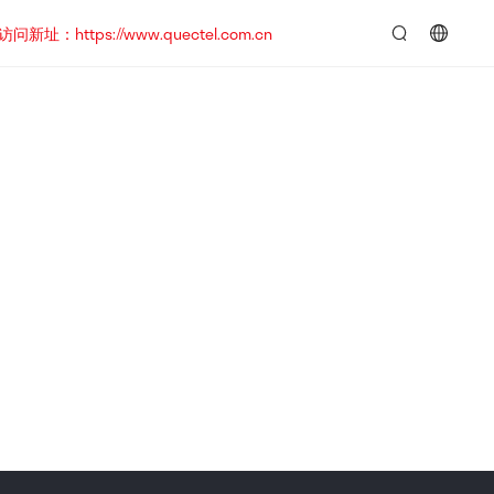
https://www.quectel.com.cn
言：
简
体
中
文