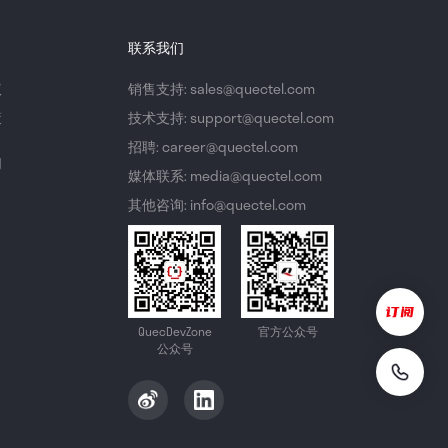
联系我们
议
销售支持: sales@quectel.com
策
技术支持: support@quectel.com
招聘: career@quectel.com
们
媒体联系: media@quectel.com
其他咨询: info@quectel.com
QuecDevZone
官方公众号
公众号