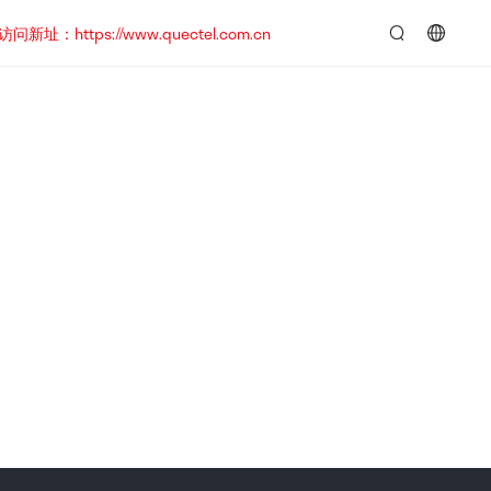
https://www.quectel.com.cn
言：
简
体
中
文