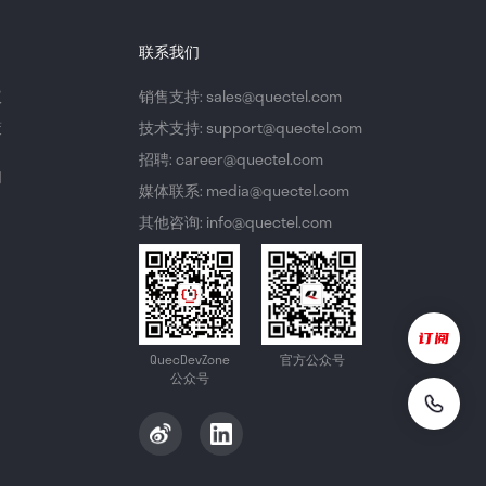
联系我们
议
销售支持: sales@quectel.com
策
技术支持: support@quectel.com
招聘: career@quectel.com
们
媒体联系: media@quectel.com
其他咨询: info@quectel.com
QuecDevZone
官方公众号
公众号