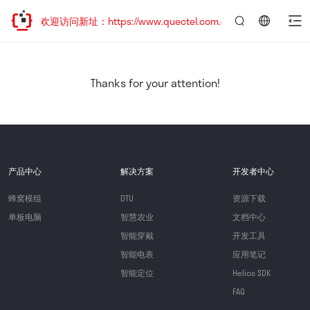
移，欢迎访问新址：https://www.quectel.com.cn
言：
简
体
中
Thanks for your attention!
文
产品中心
解决方案
开发者中心
蜂窝模组
DTU
资源下载
单板电脑
智慧农业
文档中心
智能穿戴
开发工具
智能电表
应用笔记
智能定位
Helios SDK
FAQ