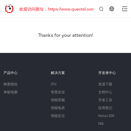
迁移，欢迎访问新址：https://www.quectel.com.cn
言：
简
体
中
Thanks for your attention!
文
产品中心
解决方案
开发者中心
蜂窝模组
DTU
资源下载
单板电脑
智慧农业
文档中心
智能穿戴
开发工具
智能电表
应用笔记
智能定位
Helios SDK
FAQ