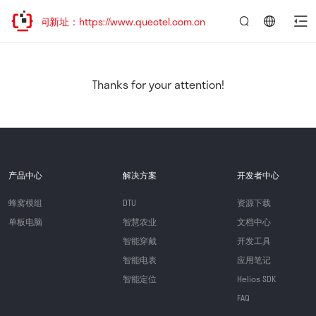
访问新址：https://www.quectel.com.cn
言：
简
体
中
Thanks for your attention!
文
产品中心
解决方案
开发者中心
蜂窝模组
DTU
资源下载
单板电脑
智慧农业
文档中心
智能穿戴
开发工具
智能电表
应用笔记
智能定位
Helios SDK
FAQ