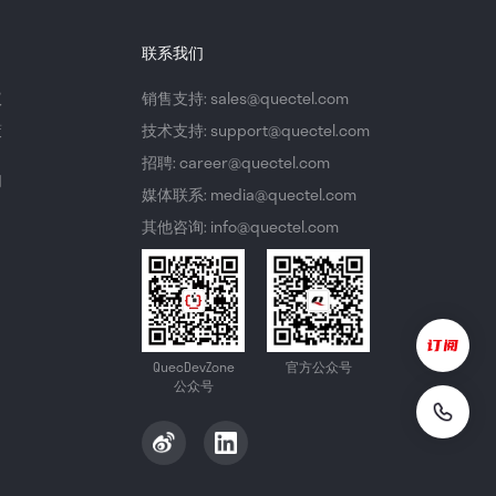
联系我们
议
销售支持: sales@quectel.com
策
技术支持: support@quectel.com
招聘: career@quectel.com
们
媒体联系: media@quectel.com
其他咨询: info@quectel.com
QuecDevZone
官方公众号
公众号