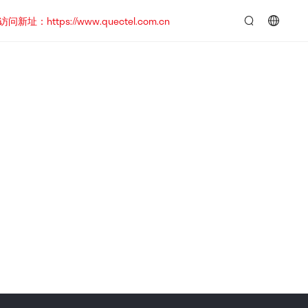
https://www.quectel.com.cn
言：
简
体
中
文