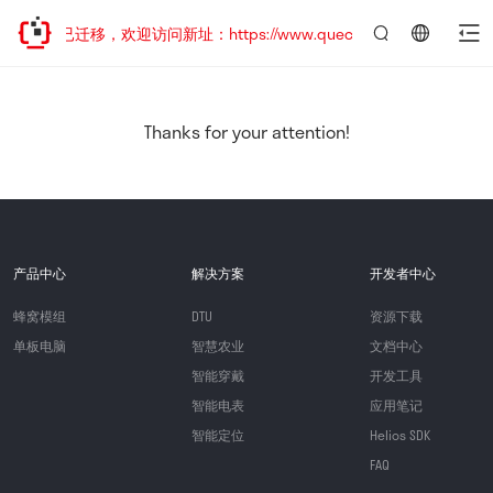
网站地址已迁移，欢迎访问新址：https://www.quectel.com.cn
言：
简
体
中
Thanks for your attention!
文
产品中心
解决方案
开发者中心
蜂窝模组
DTU
资源下载
单板电脑
智慧农业
文档中心
智能穿戴
开发工具
智能电表
应用笔记
智能定位
Helios SDK
FAQ