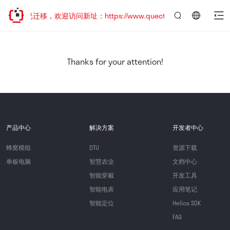
站地址已迁移，欢迎访问新址：https://www.quectel.com.cn
言：
简
体
中
Thanks for your attention!
文
产品中心
解决方案
开发者中心
蜂窝模组
DTU
资源下载
单板电脑
智慧农业
文档中心
智能穿戴
开发工具
智能电表
应用笔记
智能定位
Helios SDK
FAQ