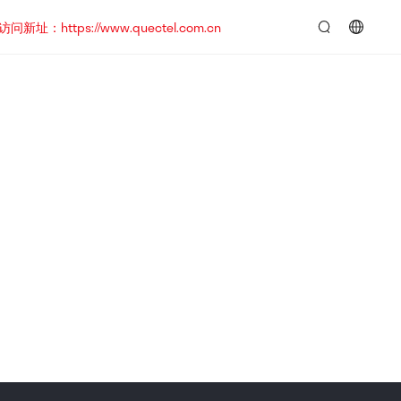
https://www.quectel.com.cn
言：
简
体
中
文