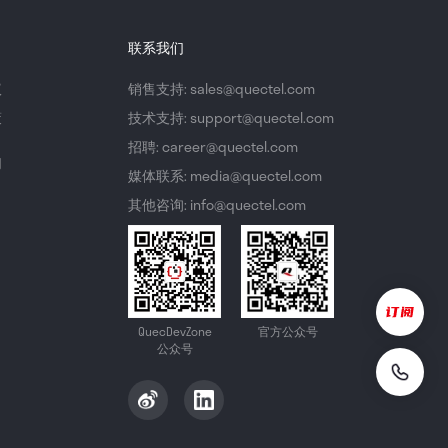
联系我们
议
销售支持: sales@quectel.com
策
技术支持: support@quectel.com
招聘: career@quectel.com
们
媒体联系: media@quectel.com
其他咨询: info@quectel.com
QuecDevZone
官方公众号
公众号