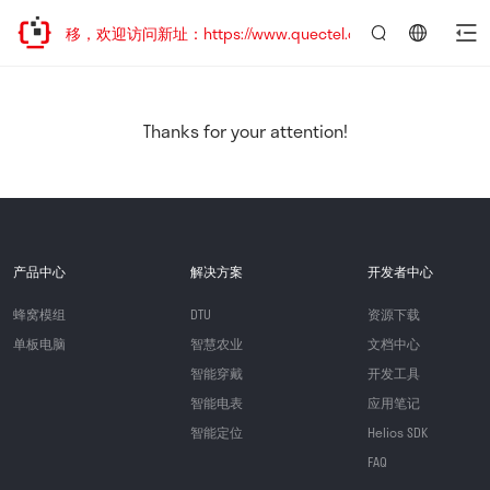
地址已迁移，欢迎访问新址：https://www.quectel.com.cn
言：
简
体
中
Thanks for your attention!
文
产品中心
解决方案
开发者中心
蜂窝模组
DTU
资源下载
单板电脑
智慧农业
文档中心
智能穿戴
开发工具
智能电表
应用笔记
智能定位
Helios SDK
FAQ