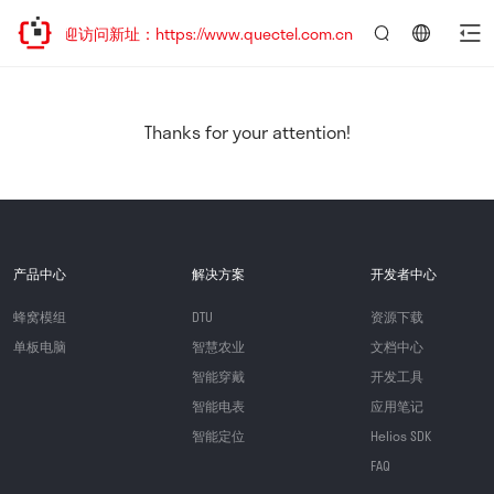
，欢迎访问新址：https://www.quectel.com.cn
言：
简
体
中
Thanks for your attention!
文
产品中心
解决方案
开发者中心
蜂窝模组
DTU
资源下载
单板电脑
智慧农业
文档中心
智能穿戴
开发工具
智能电表
应用笔记
智能定位
Helios SDK
FAQ