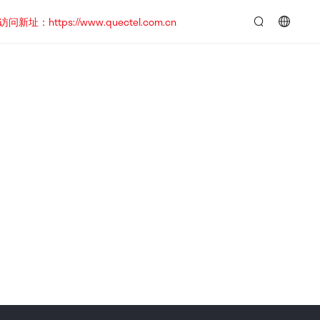
https://www.quectel.com.cn
言：
简
体
中
文