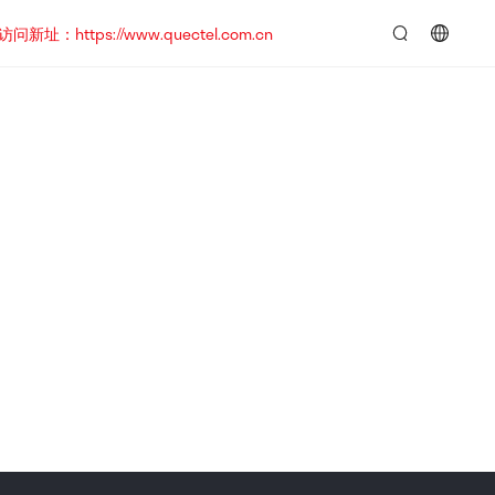
https://www.quectel.com.cn
言：
简
体
中
文