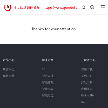
址已迁移，欢迎访问新址：https://www.quectel.com.cn
言：
简
体
中
Thanks for your attention!
文
产品中心
解决方案
开发者中心
蜂窝模组
DTU
资源下载
单板电脑
智慧农业
文档中心
智能穿戴
开发工具
智能电表
应用笔记
智能定位
Helios SDK
FAQ