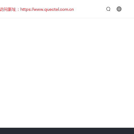
https://www.quectel.com.cn
言：
简
体
中
文