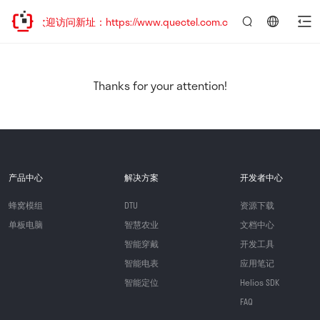
移，欢迎访问新址：https://www.quectel.com.cn
言：
简
体
中
Thanks for your attention!
文
产品中心
解决方案
开发者中心
蜂窝模组
DTU
资源下载
单板电脑
智慧农业
文档中心
智能穿戴
开发工具
智能电表
应用笔记
智能定位
Helios SDK
FAQ