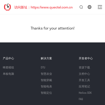
欢迎访问新址：https://www.quectel.com.cn
言：
简
体
中
Thanks for your attention!
文
产品中心
解决方案
开发者中心
蜂窝模组
DTU
资源下载
单板电脑
智慧农业
文档中心
智能穿戴
开发工具
智能电表
应用笔记
智能定位
Helios SDK
FAQ