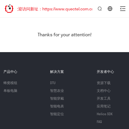
，欢迎访问新址：https://www.quectel.com.cn
言：
简
体
中
Thanks for your attention!
文
产品中心
解决方案
开发者中心
蜂窝模组
DTU
资源下载
单板电脑
智慧农业
文档中心
智能穿戴
开发工具
智能电表
应用笔记
智能定位
Helios SDK
FAQ