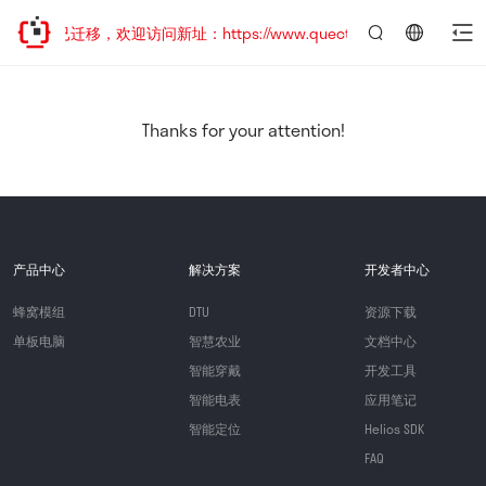
网站地址已迁移，欢迎访问新址：https://www.quectel.com.cn
言：
简
体
中
Thanks for your attention!
文
产品中心
解决方案
开发者中心
蜂窝模组
DTU
资源下载
单板电脑
智慧农业
文档中心
智能穿戴
开发工具
智能电表
应用笔记
智能定位
Helios SDK
FAQ