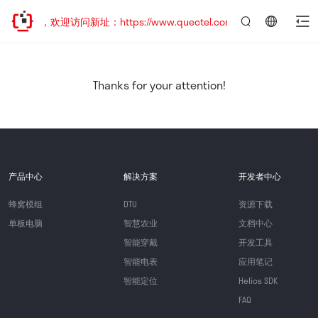
已迁移，欢迎访问新址：https://www.quectel.com.cn
言：
简
体
中
Thanks for your attention!
文
产品中心
解决方案
开发者中心
蜂窝模组
DTU
资源下载
单板电脑
智慧农业
文档中心
智能穿戴
开发工具
智能电表
应用笔记
智能定位
Helios SDK
FAQ