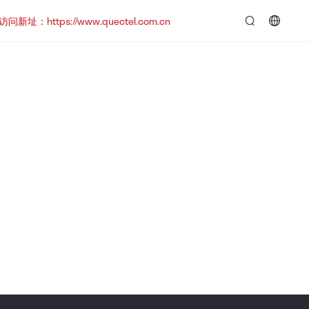
https://www.quectel.com.cn
言：
简
体
中
文