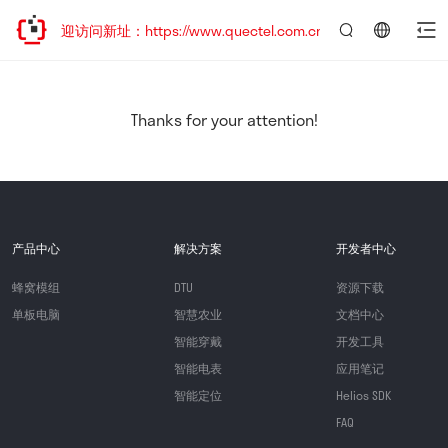
，欢迎访问新址：https://www.quectel.com.cn
言：
简
体
中
Thanks for your attention!
文
产品中心
解决方案
开发者中心
蜂窝模组
DTU
资源下载
单板电脑
智慧农业
文档中心
智能穿戴
开发工具
智能电表
应用笔记
智能定位
Helios SDK
FAQ