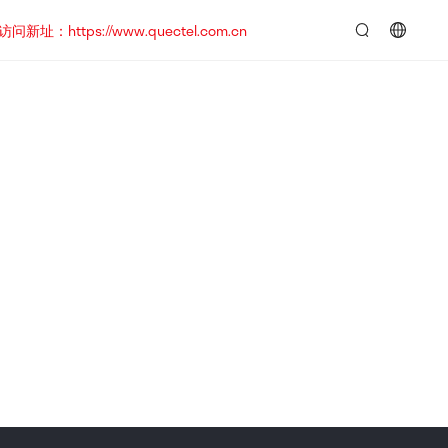
https://www.quectel.com.cn
言：
简
体
中
文