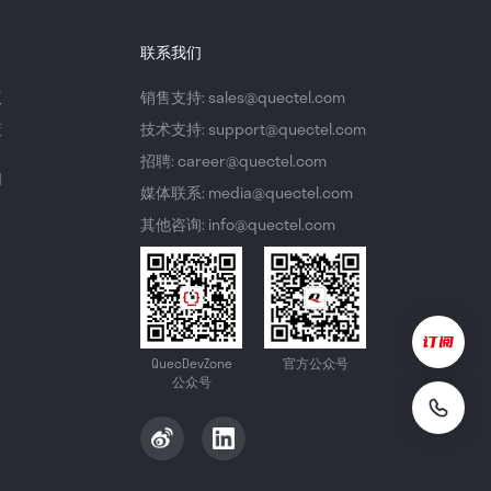
联系我们
议
销售支持: sales@quectel.com
策
技术支持: support@quectel.com
招聘: career@quectel.com
们
媒体联系: media@quectel.com
其他咨询: info@quectel.com
QuecDevZone
官方公众号
公众号