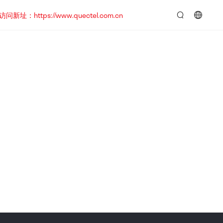
https://www.quectel.com.cn
言：
简
体
中
文