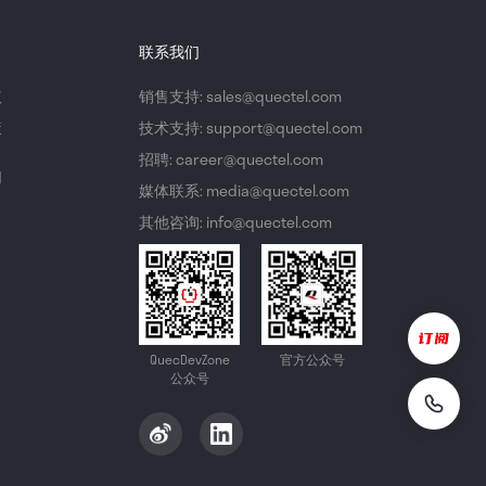
联系我们
议
销售支持: sales@quectel.com
策
技术支持: support@quectel.com
招聘: career@quectel.com
们
媒体联系: media@quectel.com
其他咨询: info@quectel.com
QuecDevZone
官方公众号
公众号