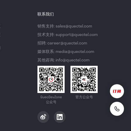
联系我们
议
销售支持: sales@quectel.com
策
技术支持: support@quectel.com
招聘: career@quectel.com
们
媒体联系: media@quectel.com
其他咨询: info@quectel.com
QuecDevZone
官方公众号
公众号