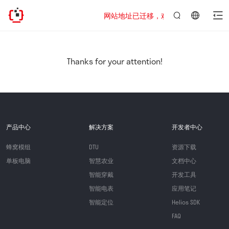
网站地址已迁移，欢迎访问新址：https://www
言：
简
体
中
Thanks for your attention!
文
产品中心
解决方案
开发者中心
蜂窝模组
DTU
资源下载
单板电脑
智慧农业
文档中心
智能穿戴
开发工具
智能电表
应用笔记
智能定位
Helios SDK
FAQ