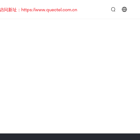
https://www.quectel.com.cn
言：
简
体
中
文