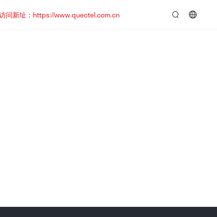
https://www.quectel.com.cn
言：
简
体
中
文