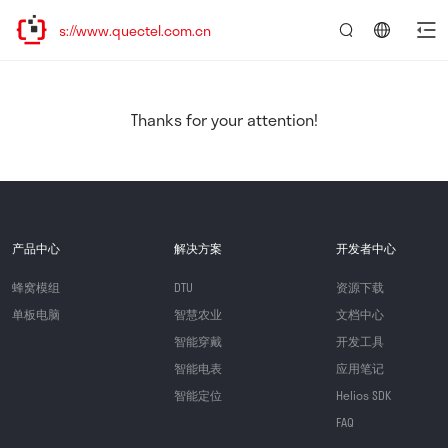
s://www.quectel.com.cn
言：
简
体
中
Thanks for your attention!
文
产品中心
解决方案
开发者中心
蜂窝模组
DTU
资源下载
单板电脑
智慧农业
文档中心
智能穿戴
开发工具
智能电表
应用笔记
智能定位
Helios SDK
FAQ