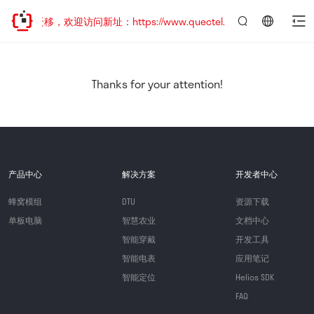
地址已迁移，欢迎访问新址：https://www.quectel.com.cn
言：
简
体
中
Thanks for your attention!
文
产品中心
解决方案
开发者中心
蜂窝模组
DTU
资源下载
单板电脑
智慧农业
文档中心
智能穿戴
开发工具
智能电表
应用笔记
智能定位
Helios SDK
FAQ