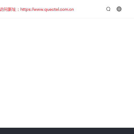
https://www.quectel.com.cn
言：
简
体
中
文