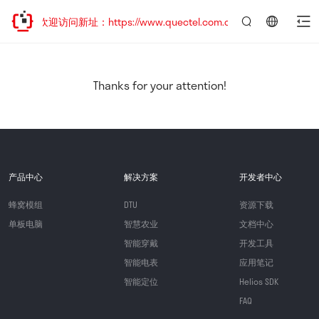
移，欢迎访问新址：https://www.quectel.com.cn
言：
简
体
中
Thanks for your attention!
文
产品中心
解决方案
开发者中心
蜂窝模组
DTU
资源下载
单板电脑
智慧农业
文档中心
智能穿戴
开发工具
智能电表
应用笔记
智能定位
Helios SDK
FAQ