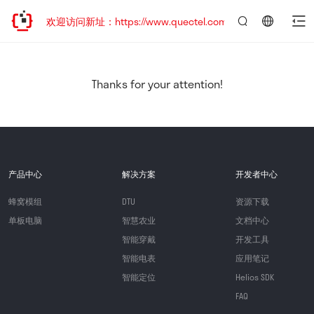
迁移，欢迎访问新址：https://www.quectel.com.cn
言：
简
体
中
Thanks for your attention!
文
产品中心
解决方案
开发者中心
蜂窝模组
DTU
资源下载
单板电脑
智慧农业
文档中心
智能穿戴
开发工具
智能电表
应用笔记
智能定位
Helios SDK
FAQ