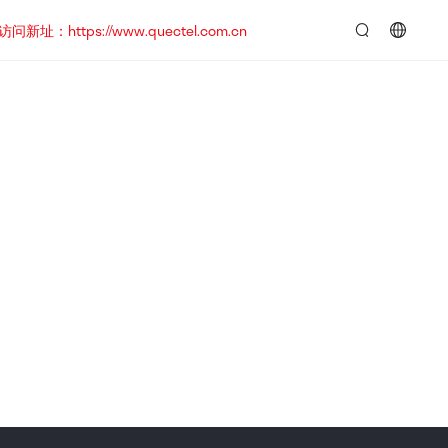
https://www.quectel.com.cn
言：
简
体
中
文