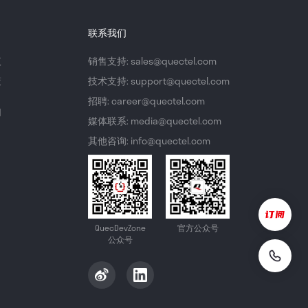
联系我们
议
销售支持: sales@quectel.com
策
技术支持: support@quectel.com
招聘: career@quectel.com
们
媒体联系: media@quectel.com
其他咨询: info@quectel.com
QuecDevZone
官方公众号
公众号